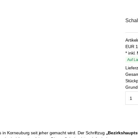
Schal
Artike
EUR
1
* inkl
Auf La
Liefer
Gesa
Stückp
Grundp
 in Korneuburg seit jeher gemacht wird. Der Schriftzug
„Bezirkshaupts