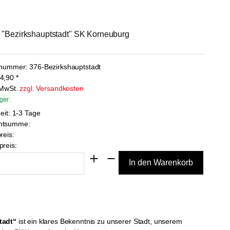
 "Bezirkshauptstadt" SK Korneuburg
lnummer:
376-Bezirkshauptstadt
4,90
*
. MwSt.
zzgl. Versandkosten
ger
zeit: 1-3 Tage
mtsumme:
reis:
reis:
tadt“
ist ein klares Bekenntnis zu unserer Stadt, unserem