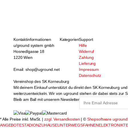
Kontaktinformationen
Kategorien
Support
u/ground system gmbh
Hilfe
Hosnedlgasse 18
Widerruf
1220 Wien
Zahlung
Lieferung
Email: shop@uground.net
Impressum
Datenschutz
Vereinshop des SK Korneuburg
Mit deinem Einkauf unterstützt du direkt den SK Korneuburg und t
weiterzuentwickeln. Wir von uground stehen dir dabei stets zur S
Bleib am Ball mit unserem Newsletter
* Alle Preise inkl. MwSt. |
zzgl. Versandkosten
| ©
Shopsoftware ugroun
ANGEBOTE
STADION
ZUHAUSE
UNTERWEGS
FAHNEN
ELEKTRONIK
TE