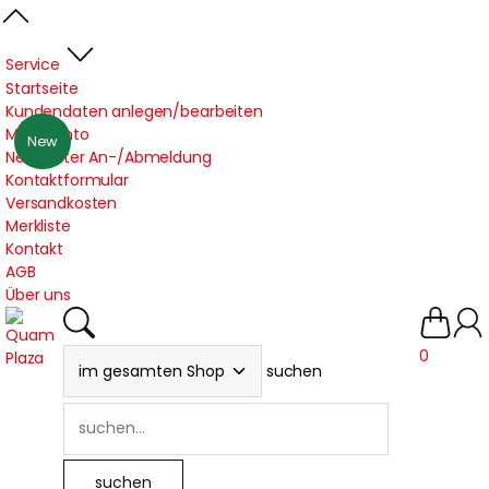
Service
Startseite
Kundendaten anlegen/bearbeiten
Mein Konto
New
Newsletter An-/Abmeldung
Kontaktformular
Versandkosten
Merkliste
Kontakt
AGB
Über uns
0
suchen