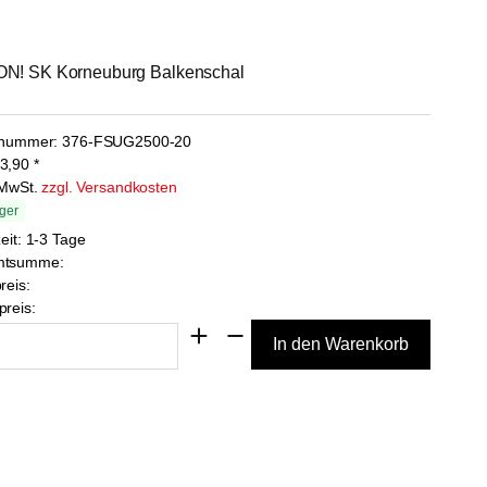
N! SK Korneuburg Balkenschal
lnummer:
376-FSUG2500-20
3,90
*
. MwSt.
zzgl. Versandkosten
ger
zeit: 1-3 Tage
mtsumme:
reis:
reis: