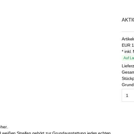
AKTIO
Artike
EUR
1
* inkl
Auf La
Liefer
Gesa
Stückp
Grundp
eher.
d weißen Streifen gehört zur Grundausstattung jedes echten