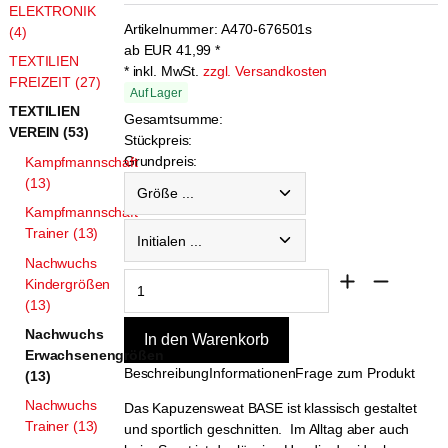
ELEKTRONIK
Artikelnummer:
A470-676501s
(4)
ab
EUR
41,99
*
TEXTILIEN
* inkl. MwSt.
zzgl. Versandkosten
FREIZEIT (27)
Auf Lager
TEXTILIEN
Gesamtsumme:
VEREIN (53)
Stückpreis:
Grundpreis:
Kampfmannschaft
Größe ...
(13)
Kampfmannschaft
Initialen ...
Trainer (13)
Nachwuchs
Kindergrößen
(13)
Nachwuchs
Erwachsenengrößen
Beschreibung
Informationen
Frage zum Produkt
(13)
Nachwuchs
Das Kapuzensweat BASE ist klassisch gestaltet
Trainer (13)
und sportlich geschnitten. Im Alltag aber auch