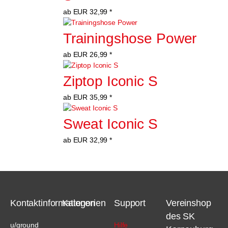
ab
EUR
32,99
*
Trainingshose Power
ab
EUR
26,99
*
Ziptop Iconic S
ab
EUR
35,99
*
Sweat Iconic S
ab
EUR
32,99
*
Kontaktinformationen
Kategorien
Support
Vereinshop
des SK
u/ground
Hilfe