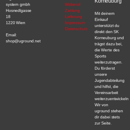
Korneuburg
system gmbh
Widerruf
Hosnedlgasse
Zahlung
Mit deinem
18
Lieferung
Einkauf
1220 Wien
Impressum
unterstützt du
Datenschutz
direkt den SK
Email:
Korneuburg und
shop@uground.net
trägst dazu bei,
die Werte des
Sports
weiterzutragen.
Du förderst
unsere
Jugendabteilung
und hilfst, die
Vereinsarbeit
weiterzuentwickeln.
Wir von
uground stehen
dir dabei stets
zur Seite.