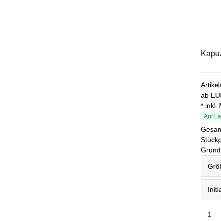
Kapuz
Artike
ab
EU
* inkl
Auf La
Gesa
Stückp
Grundp
Größe 
Initiali