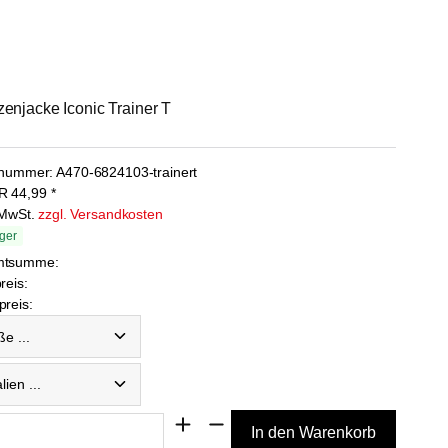
enjacke Iconic Trainer T
lnummer:
A470-6824103-trainert
R
44,99
*
. MwSt.
zzgl. Versandkosten
ger
mtsumme:
reis:
reis:
...
en ...