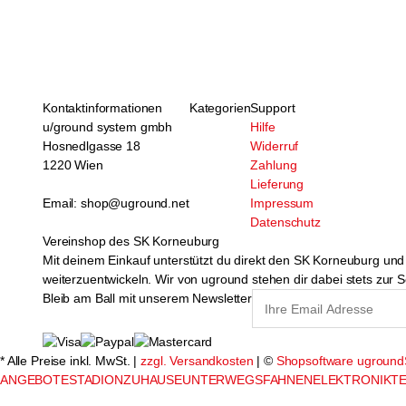
Kontaktinformationen
Kategorien
Support
u/ground system gmbh
Hilfe
Hosnedlgasse 18
Widerruf
1220 Wien
Zahlung
Lieferung
Email: shop@uground.net
Impressum
Datenschutz
Vereinshop des SK Korneuburg
Mit deinem Einkauf unterstützt du direkt den SK Korneuburg und t
weiterzuentwickeln. Wir von uground stehen dir dabei stets zur S
Bleib am Ball mit unserem Newsletter
* Alle Preise inkl. MwSt. |
zzgl. Versandkosten
| ©
Shopsoftware ugroun
ANGEBOTE
STADION
ZUHAUSE
UNTERWEGS
FAHNEN
ELEKTRONIK
TE